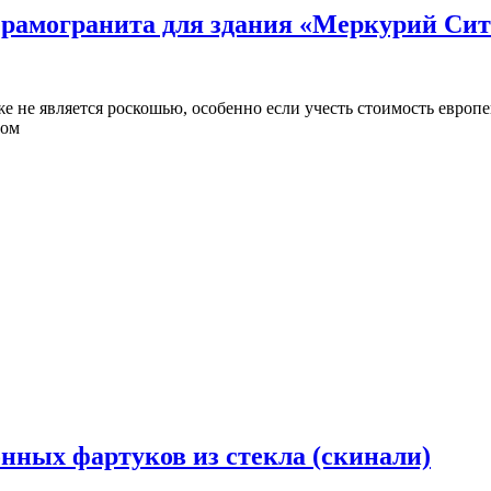
ерамогранита для здания «Меркурий Си
 не является роскошью, особенно если учесть стоимость европей
мом
онных фартуков из стекла (скинали)