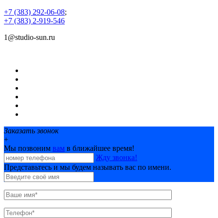
+7 (383) 292-06-08
;
+7 (383) 2-919-546
1@studio-sun.ru
©
Центры печати и дизайна SUN Studio
О нас
Услуги
Цены
Новости
Фотобанк
Контакты
Заказать звонок
+
Мы позвоним
вам
в ближайшее время!
Жду звонка!
Представьтесь и мы будем называть вас по имени.