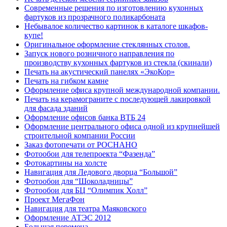
Современные решения по изготовлению кухонных
фартуков из прозрачного поликарбоната
Небывалое количество картинок в каталоге шкафов-
купе!
Оригинальное оформление стеклянных столов.
Запуск нового розничного направления по
производству кухонных фартуков из стекла (скинали)
Печать на акустический панелях «ЭкоКор»
Печать на гибком камне
Оформление офиса крупной международной компании.
Печать на керамограните с последующей лакировкой
для фасада зданий
Оформление офисов банка ВТБ 24
Оформление центрального офиса одной из крупнейшей
строительной компании России
Заказ фотопечати от РОСНАНО
Фотообои для телепроекта “Фазенда”
Фотокартины на холсте
Навигация для Ледового дворца “Большой”
Фотообои для “Шоколадницы”
Фотообои для БЦ “Олимпик Холл”
Проект МегаФон
Навигация для театра Маяковского
Оформление АТЭС 2012
Большая перемена