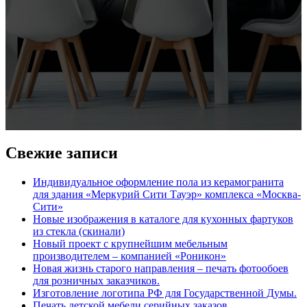
Свежие записи
Индивидуальное оформление пола из керамогранита
для здания «Меркурий Сити Тауэр» комплекса «Москва-
Сити»
Новые изображения в каталоге для кухонных фартуков
из стекла (скинали)
Новый проект с крупнейшим мебельным
производителем – компанией «Роникон»
Новая жизнь старого направления – печать фотообоев
для розничных заказчиков.
Изготовление логотипа РФ для Государственной Думы.
Печать детской мебели серийных заказов