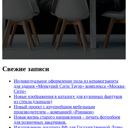
Свежие записи
Индивидуальное оформление пола из керамогранита
для здания «Меркурий Сити Тауэр» комплекса «Москва-
Сити»
Новые изображения в каталоге для кухонных фартуков
из стекла (скинали)
Новый проект с крупнейшим мебельным
производителем – компанией «Роникон»
Новая жизнь старого направления – печать фотообоев
для розничных заказчиков.
Изготовление логотипа РФ для Государственной Думы.