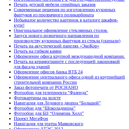
Печать детской мебели серийных заказов
Современные решения по изготовлению кухонных
фартуков из прозрачного поликарбоната
Небывалое количество картинок в каталоге шкафов-
купе!
Оригинальное оформление стеклянных столов.
Запуск нового розничного направления по
производству кухонных фартуков из стекла (скинали)
Печать на акустический панелях «ЭкоКор»
Печать на гибком камне
Оформление офиса крупной международной компании.
Печать на керамограните с последующей лакировкой
для фасада зданий
Оформление офисов банка ВТБ 24
Оформление центрального офиса одной из крупнейшей
строительной компании России
Заказ фотопечати от РОСНАНО
Фотообои для телепроекта “Фазенда”
Фотокартины на холсте
Навигация для Ледового дворца “Большой”
Фотообои для “Шоколадницы”
Фотообои для БЦ “Олимпик Холл”
Проект МегаФон
Навигация для театра Маяковского
Оформление АТЭС 2012