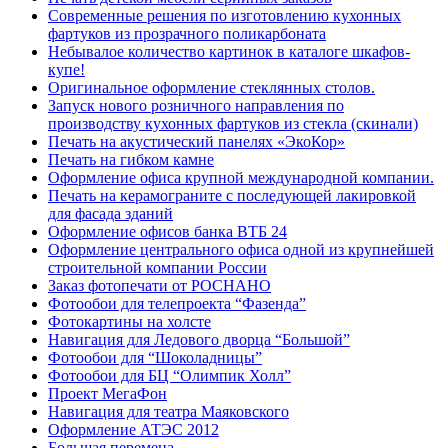
Современные решения по изготовлению кухонных
фартуков из прозрачного поликарбоната
Небывалое количество картинок в каталоге шкафов-
купе!
Оригинальное оформление стеклянных столов.
Запуск нового розничного направления по
производству кухонных фартуков из стекла (скинали)
Печать на акустический панелях «ЭкоКор»
Печать на гибком камне
Оформление офиса крупной международной компании.
Печать на керамограните с последующей лакировкой
для фасада зданий
Оформление офисов банка ВТБ 24
Оформление центрального офиса одной из крупнейшей
строительной компании России
Заказ фотопечати от РОСНАНО
Фотообои для телепроекта “Фазенда”
Фотокартины на холсте
Навигация для Ледового дворца “Большой”
Фотообои для “Шоколадницы”
Фотообои для БЦ “Олимпик Холл”
Проект МегаФон
Навигация для театра Маяковского
Оформление АТЭС 2012
Большая перемена