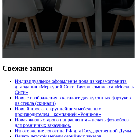
Свежие записи
Индивидуальное оформление пола из керамогранита
для здания «Меркурий Сити Тауэр» комплекса «Москва-
Сити»
Новые изображения в каталоге для кухонных фартуков
из стекла (скинали)
Новый проект с крупнейшим мебельным
производителем – компанией «Роникон»
Новая жизнь старого направления – печать фотообоев
для розничных заказчиков.
Изготовление логотипа РФ для Государственной Думы.
Печать детской мебели серийных заказов