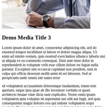
Demo Media Title 3
Lorem ipsum dolor sit amet, consectetur adipisicing elit, sed do
eiusmod tempor incididunt ut labore et dolore magna aliqua. Ut
enim ad minim veniam, quis nostrud exercitation ullamco laboris nisi
ut aliquip ex ea commodo consequat. Duis aute irure dolor in
reprehenderit in voluptate velit esse cillum dolore eu fugiat nulla
pariatur. Excepteur sint occaecat cupidatat non proident, sunt in
culpa qui officia deserunt mollit anim id est laborum. Sed ut
perspiciatis unde omnis iste natus error
sit voluptatem accusantium doloremque laudantium, totam rem
aperiam, eaque ipsa quae ab illo inventore veritatis et quasi
architecto beatae vitae dicta sunt explicabo. Nemo enim ipsam
voluptatem quia voluptas sit aspernatur aut odit aut fugit, sed quia
consequuntur magni dolores eos qui ratione voluptatem sequi