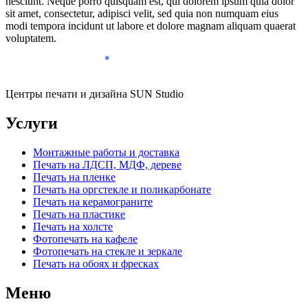
nesciunt. Neque porro quisquam est, qui dolorem ipsum quia dolor
sit amet, consectetur, adipisci velit, sed quia non numquam eius
modi tempora incidunt ut labore et dolore magnam aliquam quaerat
voluptatem.
Центры печати и дизайна SUN Studio
Услуги
Монтажные работы и доставка
Печать на ЛДСП, МДФ, дереве
Печать на пленке
Печать на оргстекле и поликарбонате
Печать на керамограните
Печать на пластике
Печать на холсте
Фотопечать на кафеле
Фотопечать на стекле и зеркале
Печать на обоях и фресках
Меню