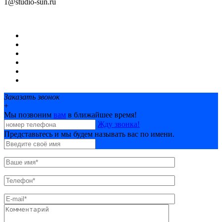
1@studio-sun.ru
©
Центры печати и дизайна SUN Studio
О нас
Услуги
Цены
Новости
Фотобанк
Контакты
Заказать звонок
+
Мы позвоним
вам
в ближайшее время!
Жду звонка!
Представьтесь и мы будем называть вас по имени.